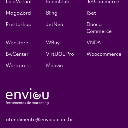
LojaVirtual
EcomClub
JetCommerce
MagaZord
Bling
ISet
Prestashop
JetNeo
Dooca
Commerce
Webstore
WBuy
VNDA
BwCenter
VirtUOL Pro
Woocommerce
Wordpress
Moovin
atendimento@enviou.com.br